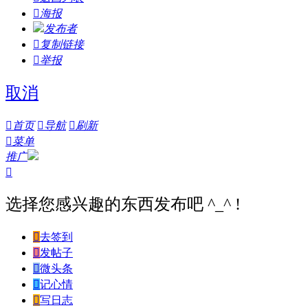

海报
发布者

复制链接

举报
取消

首页

导航

刷新

菜单
推广

选择您感兴趣的东西发布吧 ^_^ !

去签到

发帖子

微头条

记心情

写日志