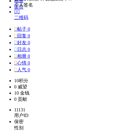
相册
个人签名
留言


二维码

帖子 0

回复 0

好友 0

日志 0

相册 0

心情 0

人气 0
10
积分
0
威望
10
金钱
0
贡献
11131
用户ID
保密
性别