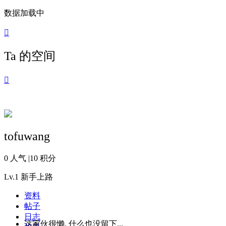
数据加载中

Ta 的空间

tofuwang
0 人气
|
10 积分
Lv.1
新手上路
资料
帖子
日志
这家伙很懒, 什么也没留下...