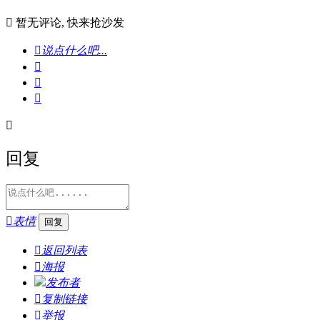

暂无评论, 快来抢沙发

说点什么吧...




回复

表情

返回列表

海报
发布者

复制链接

举报