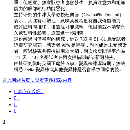
重，但輕症、無症狀患者也會發生，負責注意力和組織
能力的腦部執行功能惡化。
主持研究的牛津大學教授杜奧德（Gwenaëlle Douaud）
表示，大腦有可塑性，意味某種程度有自我修復能力，
或許隨時間推移，後遺症可能減輕，但目前並不清楚永
久或暫時性影響，還需進一步調查。
這份經過同儕審查的研究，針對 785 名 51~81 歲受試者
追蹤研究腦部，感染者 96% 是輕症，對照組是未受感染
者，經過核磁共振掃描兩次大腦，兩次檢查間隔平均為
141 天，401 名受試者在兩次掃描間感染新冠肺炎。
由於研究當時英國正處於 Alpha 變異株肆虐時期，無法
得悉 Delta 變異株或其他變異株是否會導致同樣的後 ...
进入网站首页，查看更多精彩内容

说点什么吧...

1


