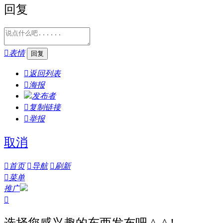
回复

表情

返回列表

海报
发布者

复制链接

举报
取消

首页

导航

刷新

菜单
推广

选择您感兴趣的东西发布吧 ^_^ !