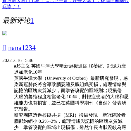
背后最大靠山出马！ ... ...
下一篇：拜登太蠢了，被泽连斯基给
玩惨了！
最新评论
1

nana1234
2022-3-16 15:46
#JS主义 英國牛津大學曝新冠後遺症 腦萎縮、記憶力衰
退如老化10年
英國牛津大學（University of Oxford）最新研究發現，感
染新冠肺炎將會導致腦萎縮及腦組織受損，處理情緒與
記憶的區塊灰質減少，而掌管嗅覺的區域則出現損傷，
大腦的萎縮程度相當老化 10 年，對輕症患者的大腦和思
維能力也有損害，並已在英國科學期刊《自然》發表研
究報告。
研究團隊透過核磁共振（MRI）掃描發現，新冠確診者
腦部約縮小 0.2%~2%，處理情緒與記憶的區塊灰質減
少，掌管嗅覺的區域出現損傷，雖然年長者狀況較為嚴