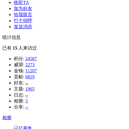
收听TA
加为好友
给我留言
打个招呼
发送消息
统计信息
已有
15
人来访过
积分:
24587
威望:
2273
金钱:
11207
贡献:
6819
好友:
--
主题:
1965
日志:
--
相册:
3
分享:
--
相册