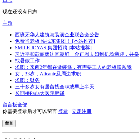
日志
现在还没有日志
主题
西班牙华人建筑与装潢企业联合会公告
免费当老板 快找东集团！ [本站推荐]
SMILE JOYAS 集团招聘 [本站推荐]
习近平和彭丽媛访问朝鲜，金正恩夫妇到机场亲迎，并举..
找暑假工作
求职：来西2年都在做装修，有需要工人的老板联系我
女，33岁，Alicante及周边求职
求职：财务
三十多岁女有居留找全职或早上半天
长期接Parla大医院翻译
留言板
全部
你需要登录后才可以留言
登录
|
立即注册
留言