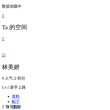
数据加载中

Ta 的空间

林美娇
0 人气
|
2 积分
Lv.1
新手上路
资料
帖子

暂无数据
日志