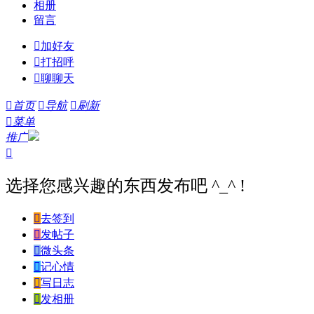
相册
留言

加好友

打招呼

聊聊天

首页

导航

刷新

菜单
推广

选择您感兴趣的东西发布吧 ^_^ !

去签到

发帖子

微头条

记心情

写日志

发相册