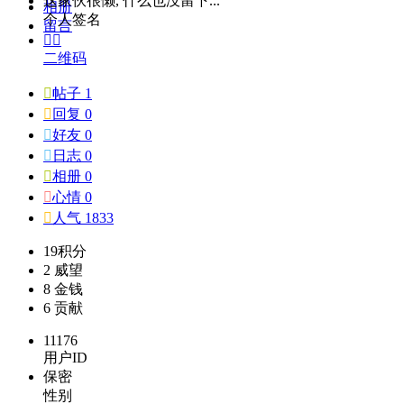
这家伙很懒, 什么也没留下...
相册
个人签名
留言


二维码

帖子 1

回复 0

好友 0

日志 0

相册 0

心情 0

人气 1833
19
积分
2
威望
8
金钱
6
贡献
11176
用户ID
保密
性别