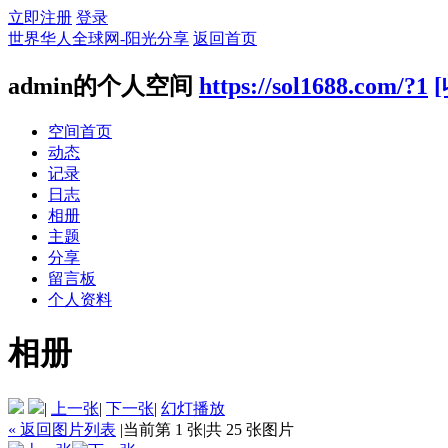
立即注册
登录
世界华人全球网-阳光分享
返回首页
admin的个人空间
https://sol1688.com/?1
空间首页
动态
记录
日志
相册
主题
分享
留言板
个人资料
相册
|
上一张
|
下一张
|
幻灯播放
« 返回图片列表
|
当前第 1 张
|
共 25 张图片