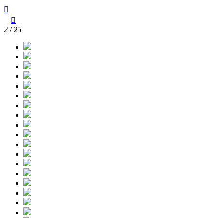



2
/ 25