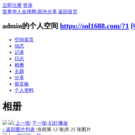
立即注册
登录
世界华人全球网-阳光分享
返回首页
admin的个人空间
https://sol1688.com/?1
空间首页
动态
记录
日志
相册
主题
分享
留言板
个人资料
相册
|
上一张
|
下一张
|
幻灯播放
« 返回图片列表
|
当前第 12 张
|
共 25 张图片