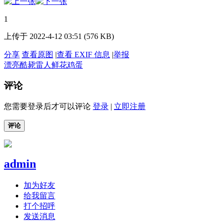
1
上传于 2022-4-12 03:51 (576 KB)
分享
查看原图
|
查看 EXIF 信息
|
举报
漂亮
酷毙
雷人
鲜花
鸡蛋
评论
您需要登录后才可以评论
登录
|
立即注册
评论
admin
加为好友
给我留言
打个招呼
发送消息