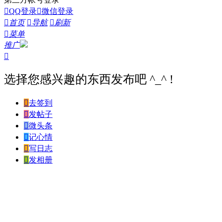

QQ登录

微信登录

首页

导航

刷新

菜单
推广

选择您感兴趣的东西发布吧 ^_^ !

去签到

发帖子

微头条

记心情

写日志

发相册