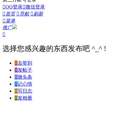

QQ登录

微信登录

首页

导航

刷新

菜单
推广

选择您感兴趣的东西发布吧 ^_^ !

去签到

发帖子

微头条

记心情

写日志

发相册