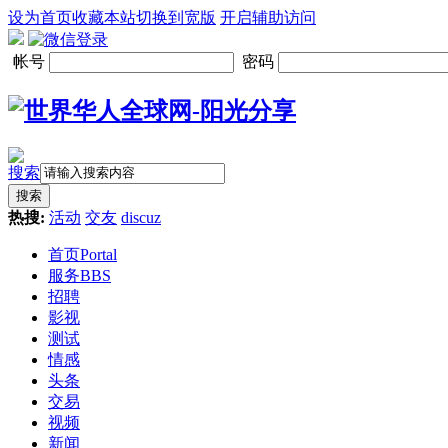
设为首页
收藏本站
切换到宽版
开启辅助访问
帐号
密码
搜索
搜索
热搜:
活动
交友
discuz
首页
Portal
服务
BBS
招聘
影视
测试
情感
头条
交易
视频
新闻