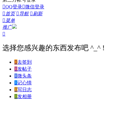

QQ登录

微信登录

首页

导航

刷新

菜单
推广

选择您感兴趣的东西发布吧 ^_^ !

去签到

发帖子

微头条

记心情

写日志

发相册