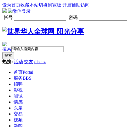
设为首页
收藏本站
切换到宽版
开启辅助访问
帐号
密码
搜索
搜索
热搜:
活动
交友
discuz
首页
Portal
服务
BBS
招聘
影视
测试
情感
头条
交易
视频
新闻