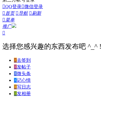

QQ登录

微信登录

首页

导航

刷新

菜单
推广

选择您感兴趣的东西发布吧 ^_^ !

去签到

发帖子

微头条

记心情

写日志

发相册