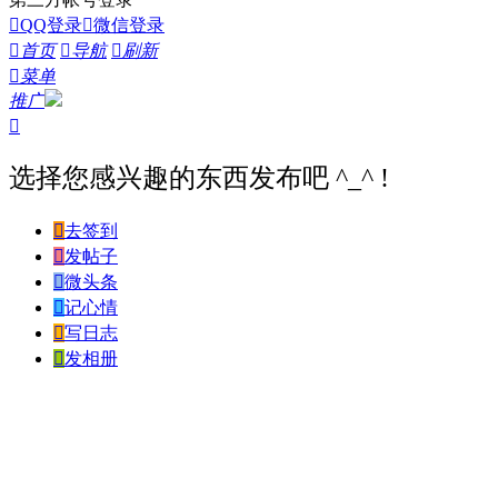

QQ登录

微信登录

首页

导航

刷新

菜单
推广

选择您感兴趣的东西发布吧 ^_^ !

去签到

发帖子

微头条

记心情

写日志

发相册