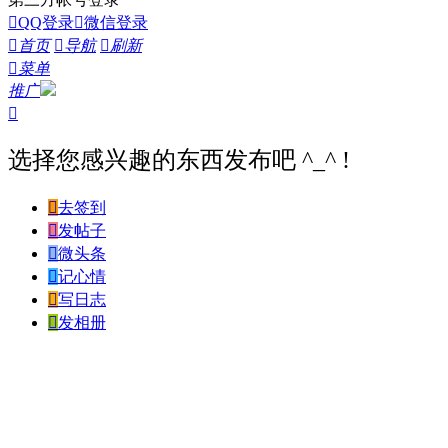

QQ登录

微信登录

首页

导航

刷新

菜单
推广

选择您感兴趣的东西发布吧 ^_^ !

去签到

发帖子

微头条

记心情

写日志

发相册