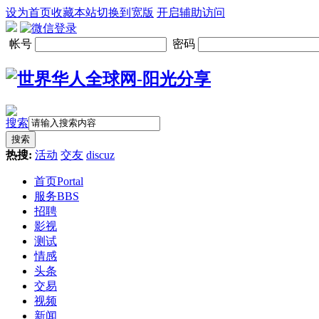
设为首页
收藏本站
切换到宽版
开启辅助访问
帐号
密码
搜索
搜索
热搜:
活动
交友
discuz
首页
Portal
服务
BBS
招聘
影视
测试
情感
头条
交易
视频
新闻