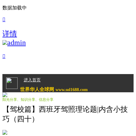
数据加载中

详情
admin

进入首页
世界华人全球网
www.sol1688.com
阳光分享、知识分享、信息分享
【驾校篇】西班牙驾照理论题|内含小技
巧（四十）