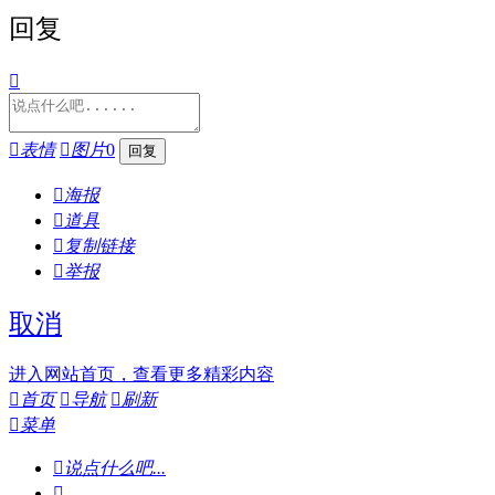
回复


表情

图片
0

海报

道具

复制链接

举报
取消
进入网站首页，查看更多精彩内容

首页

导航

刷新

菜单

说点什么吧...
