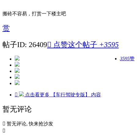
搬砖不容易，打赏一下楼主吧
赏
帖子ID: 26409

点赞这个帖子
+3595
3595
赞

点击看更多
【车行驾驶专版】
内容
暂无评论

暂无评论, 快来抢沙发
